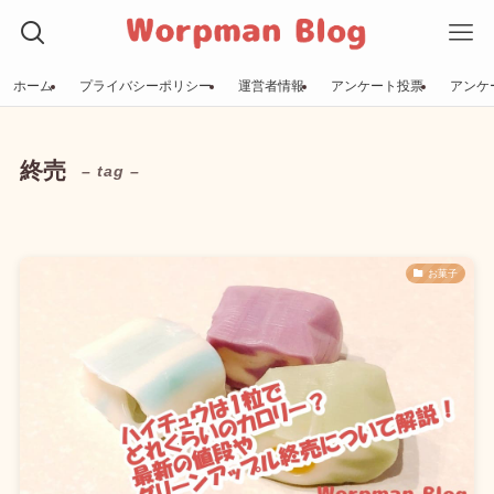
ホーム
プライバシーポリシー
運営者情報
アンケート投票
アンケ
終売
– tag –
お菓子