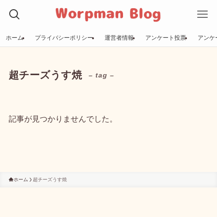
ホーム
プライバシーポリシー
運営者情報
アンケート投票
アンケ
超チーズうす焼
– tag –
記事が見つかりませんでした。
ホーム
超チーズうす焼