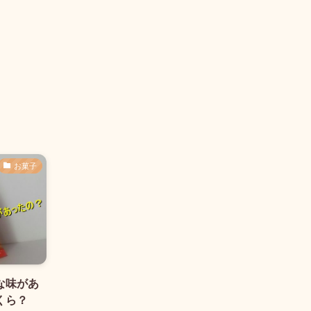
お菓子
な味があ
くら？