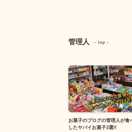
管理人
– tag –
お菓子のブログの管理人が食
したヤバイお菓子3選!!