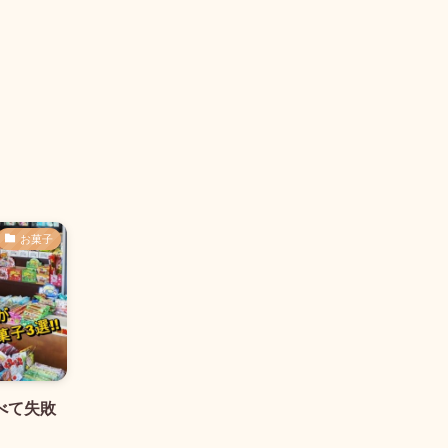
お菓子
べて失敗