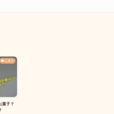
–
お菓子
お菓子？
？