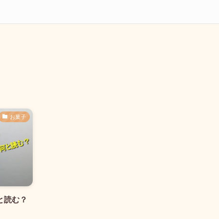
お菓子
と読む？