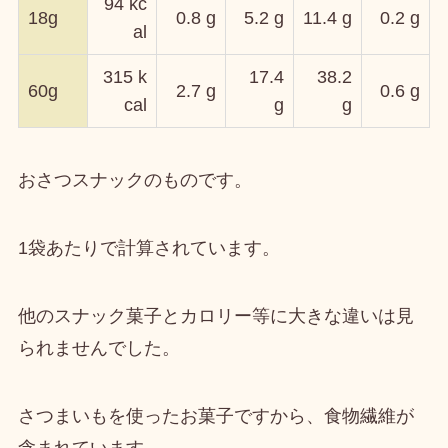
94 kc
18g
0.8 g
5.2 g
11.4 g
0.2 g
al
315 k
17.4
38.2
60g
2.7 g
0.6 g
cal
g
g
おさつスナックのものです。
1袋あたりで計算されています。
他のスナック菓子と
カロリー等に大きな違いは見
られません
でした。
さつまいもを使ったお菓子ですから、食物繊維が
含まれています。