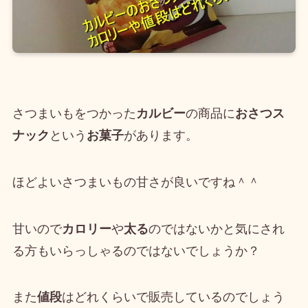
さつまいもをつかった
カルビー
の商品に
おさつス
ナック
という
お菓子
があります。
ほどよいさつまいもの甘さが良いですね＾＾
甘いので
カロリー
や
太る
のではないかと気にされ
る方もいらっしゃるのではないでしょうか？
また
値段
はどれくらいで販売しているのでしょう