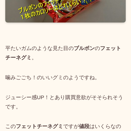
平たいガムのような見た目の
ブルボン
の
フェット
チーネグミ
。
噛みごごち！のいいグミのようですね。
ジューシー感UP！とあり購買意欲がそそられそう
です。
この
フェットチーネグミ
ですが
値段
はいくらなの