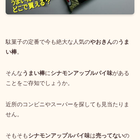
駄菓子の定番で今も絶大な人気の
やおきん
の
うま
い棒
。
そんな
うまい棒
に
シナモンアップルパイ味
がある
ことをご存知でしょうか。
近所のコンビニやスーパーを探しても見当たりま
せん。
そもそも
シナモンアップルパイ味
は
売ってない
の