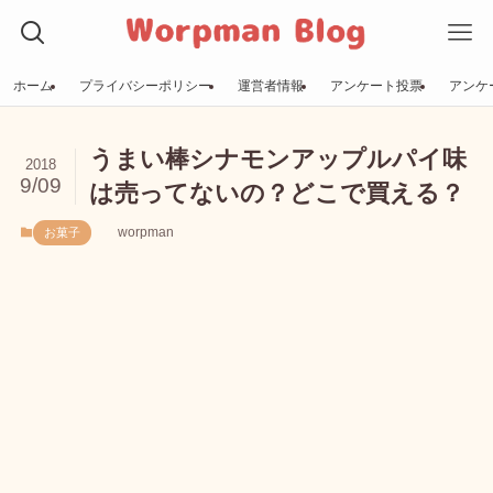
ホーム
プライバシーポリシー
運営者情報
アンケート投票
アンケ
うまい棒シナモンアップルパイ味
2018
9/09
は売ってないの？どこで買える？
worpman
お菓子