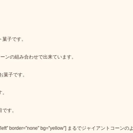
ト菓子
です。
コーンの組み合わせ
で出来ています。
お菓子です。
す。
目です。
lign=”left” border=”none” bg=”yellow”] まるでジャイアントコーンの