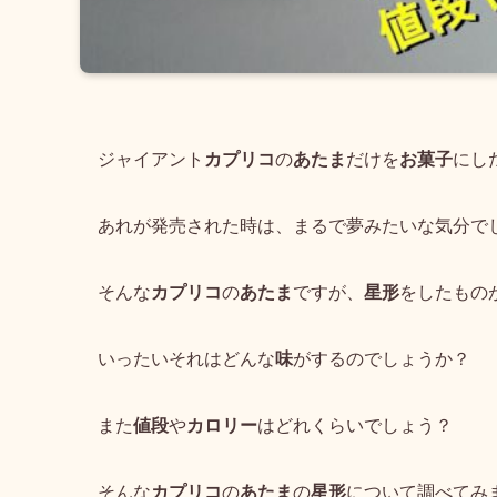
ジャイアント
カプリコ
の
あたま
だけを
お菓子
にし
あれが発売された時は、まるで夢みたいな気分で
そんな
カプリコ
の
あたま
ですが、
星形
をしたもの
いったいそれはどんな
味
がするのでしょうか？
また
値段
や
カロリー
はどれくらいでしょう？
そんな
カプリコ
の
あたま
の
星形
について調べてみ