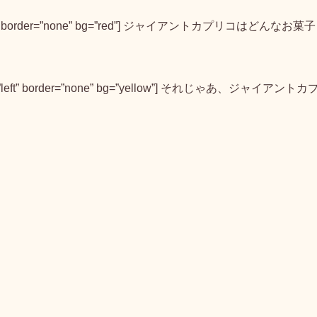
n=”right” border=”none” bg=”red”] ジャイアントカプリコはどんなお菓子
lign=”left” border=”none” bg=”yellow”] それじゃあ、ジャイアントカ