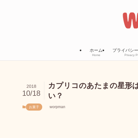
ホーム
プライバシ
Home
Privacy P
カプリコのあたまの星形
2018
10/18
い？
worpman
お菓子