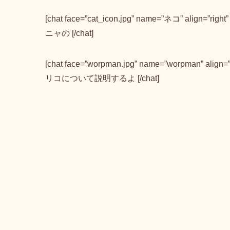
[chat face=”cat_icon.jpg” name=”ネコ” alig
ニャの [/chat]
[chat face=”worpman.jpg” name=”worpman” a
リコについて説明するよ [/chat]