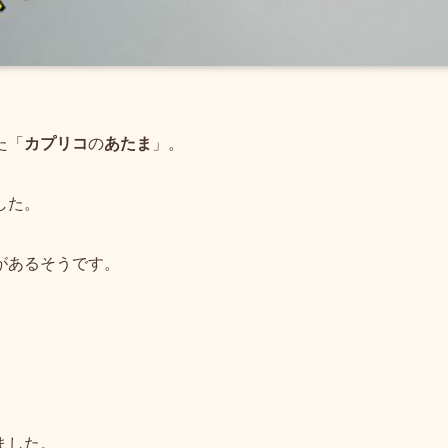
た「
カプリコ
の
あたま
」。
した。
があるそうです。
ました。