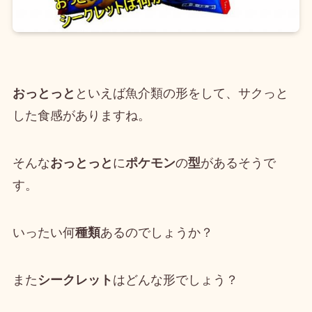
おっとっと
といえば魚介類の形をして、サクっと
した食感がありますね。
そんな
おっとっと
に
ポケモン
の
型
があるそうで
す。
いったい何
種類
あるのでしょうか？
また
シークレット
はどんな形でしょう？