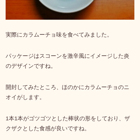
実際にカラムーチョ味を食べてみました。
パッケージは
スコーンを激辛風にイメージした炎
のデザイン
ですね。
開封してみたところ、ほのかに
カラムーチョのニ
オイ
がします。
1本1本がゴツゴツとした棒状の形
をしており、
ザ
クザクとした食感が良い
ですね。