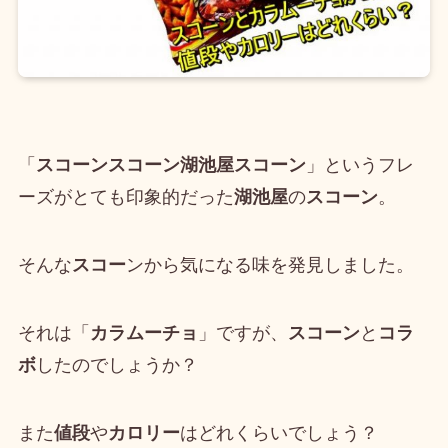
「
スコーンスコーン湖池屋スコーン
」というフレ
ーズがとても印象的だった
湖池屋
の
スコーン
。
そんな
スコー
ンから気になる味を発見しました。
それは「
カラムーチョ
」ですが、
スコーン
と
コラ
ボ
したのでしょうか？
また
値段
や
カロリー
はどれくらいでしょう？