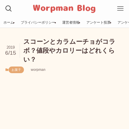
ホーム
プライバシーポリシー
運営者情報
アンケート投票
アンケ
スコーンとカラムーチョがコラ
2019
ボ？値段やカロリーはどれくら
6/15
い？
worpman
お菓子