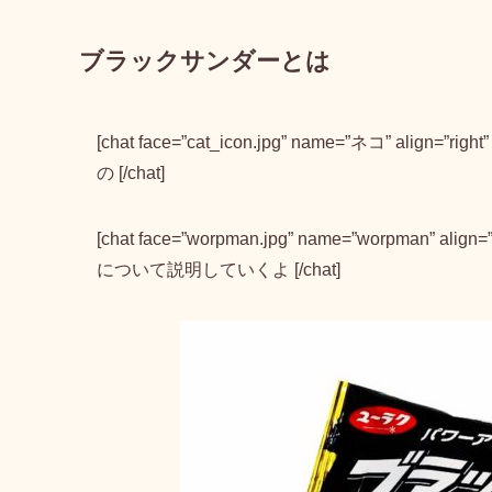
ブラックサンダーとは
[chat face=”cat_icon.jpg” name=”ネコ” alig
の [/chat]
[chat face=”worpman.jpg” name=”worpman” a
について説明していくよ [/chat]