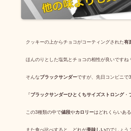
クッキーの上からチョコがコーティングされた
有
ほんのりとした塩気とチョコの相性が良いですね
そんな
ブラックサンダー
ですが、先日コンビニで
『
ブラックサンダーひとくちサイズストロング
・
この3種類の中で
値段
や
カロリー
はどれくらいあ
また食べ比べすると、どれが
美味しい
のでしょう