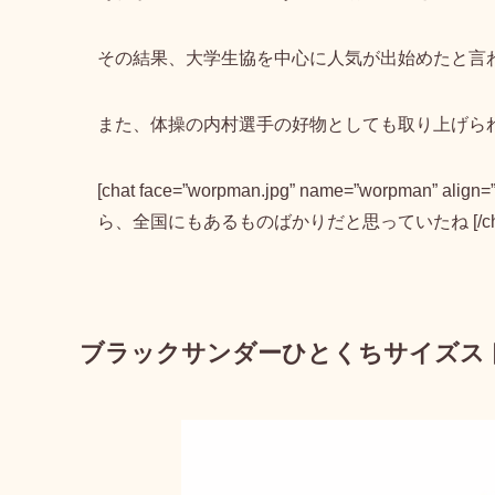
その結果、大学生協を中心に人気が出始めたと言
また、
体操の内村選手の好物
としても取り上げら
[chat face=”worpman.jpg” name=”worpman” a
ら、全国にもあるものばかりだと思っていたね [/cha
ブラックサンダーひとくちサイズス