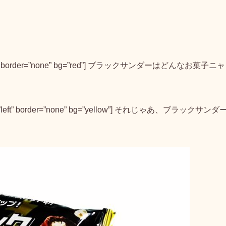
n=”right” border=”none” bg=”red”] ブラックサンダーはどんなお菓子ニャ
lign=”left” border=”none” bg=”yellow”] それじゃあ、ブラックサンダ