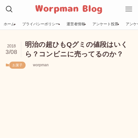
ホーム
プライバシーポリシー
運営者情報
アンケート投票
アンケ
明治の超ひもQグミの値段はいく
2018
3/08
ら？コンビニに売ってるのか？
worpman
お菓子