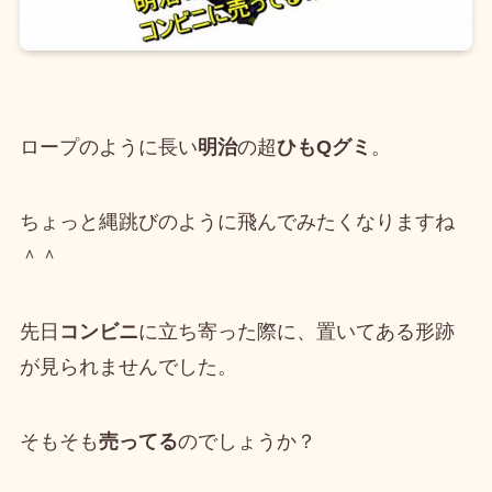
ロープのように長い
明治
の超
ひもQグミ
。
ちょっと縄跳びのように飛んでみたくなりますね
＾＾
先日
コンビニ
に立ち寄った際に、置いてある形跡
が見られませんでした。
そもそも
売ってる
のでしょうか？