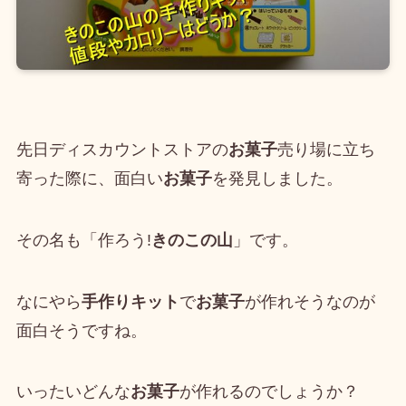
先日ディスカウントストアの
お菓子
売り場に立ち
寄った際に、面白い
お菓子
を発見しました。
その名も「作ろう!
きのこの山
」です。
なにやら
手作りキット
で
お菓子
が作れそうなのが
面白そうですね。
いったいどんな
お菓子
が作れるのでしょうか？