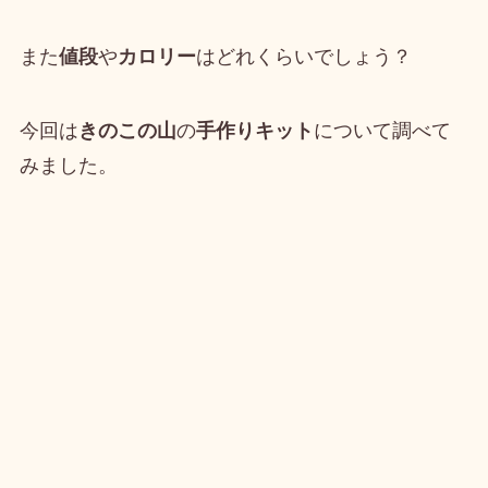
また
値段
や
カロリー
はどれくらいでしょう？
今回は
きのこの山
の
手作りキット
について調べて
みました。